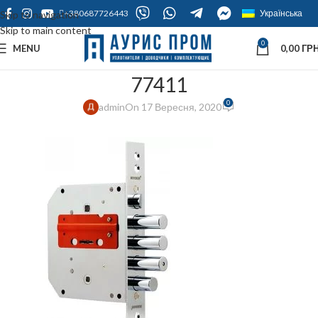
+380687726443
Українська
Skip to navigation
Skip to main content
0
MENU
0,00
ГРН
77411
0
admin
On 17 Вересня, 2020