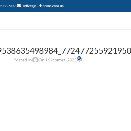
687726443
office@aurisprom.com.ua
имка
F.A.Q.
Контакти
Блог
9538635498984_772477255921950
0
Posted by
On 16 Жовтня, 2025