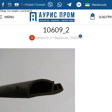
+380687726443
Українська
Skip to navigation
Skip to main content
0
MENU
0,00
ГРН
10609_2
0
admin
On 17 Вересня, 2020