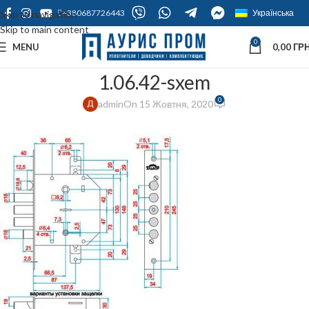
+380687726443
Українська
Skip to navigation
Skip to main content
0
MENU
0,00
ГРН
1.06.42-sxem
0
admin
On 15 Жовтня, 2020