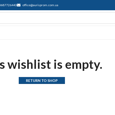
0687726443
office@aurisprom.com.ua
ддержка
F.A.Q.
Контакты
Блог
s wishlist is empty.
RETURN TO SHOP