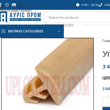
Skip to navigation
9-00 — 18-00
+38
Skip to main content
SELECT CATEGORY
BROWSE CATEGORIES
О нас
Доставка и оплата
Blog
По
Гла
У
3 
ЦВ
3 8