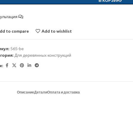
В КОРЗИНУ
сультация
dd to compare
Add to wishlist
икул:
565-be
егория:
Для деревянных конструкций
e:
Описание
Детали
Оплата и доставка