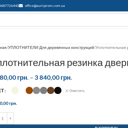
0687726443
office@aurisprom.com.ua
ддержка
F.A.Q.
Контакты
Блог
вная
УПЛОТНИТЕЛИ
Для деревянных конструкций
Уплотнительная 
плотнительная резинка двер
480,00
грн.
–
3 840,00
грн.
ЕТ
Очистить
40,00
грн.