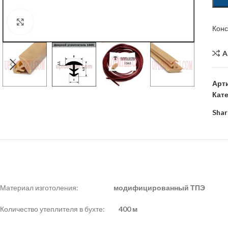
Click to enlarge
Кон
A
Арт
Кат
Shar
Материал изготоления:
модифицированный
ТПЭ
Количество утеплителя в бухте:
400 м