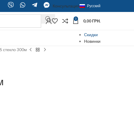
Консультация
Русский
0
0,00
ГРН.
Скидки
Новинки
S стекло 300м
м