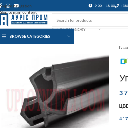
Skip to navigation
9-00 — 18-00
+38
Skip to main content
SELECT CATEGORY
BROWSE CATEGORIES
О нас
Доставка и оплата
Blog
По
Гла
У
3 
ЦВ
4 1