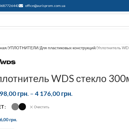
0687726443
office@aurisprom.com.ua
ддержка
F.A.Q.
Контакты
Блог
вная
УПЛОТНИТЕЛИ
Для пластиковых конструкций
Уплотнитель WD
плотнитель WDS стекло 300
798,00
грн.
–
4 176,00
грн.
ЕТ
Очистить
76,00
грн.