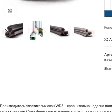
Click to enlarge
Кон
A
Арт
Кат
Shar
Производитель пластиковых окон WDS – сравнительно недавно появ
своих клиентов. Сама фирма часто говорит о том, что им удалось до