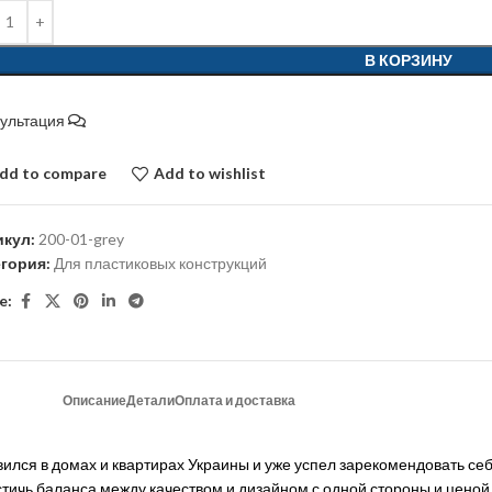
В КОРЗИНУ
сультация
dd to compare
Add to wishlist
икул:
200-01-grey
егория:
Для пластиковых конструкций
e:
Описание
Детали
Оплата и доставка
ился в домах и квартирах Украины и уже успел зарекомендовать се
стичь баланса между качеством и дизайном с одной стороны и ценой 