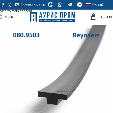
+380687726443
Русский
Skip to navigation
Skip to main content
0
MENU
0,00
ГРН