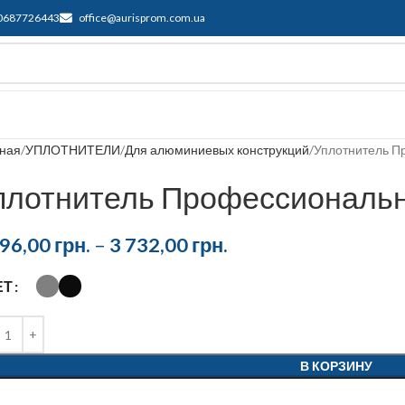
0687726443
office@aurisprom.com.ua
ддержка
F.A.Q.
Контакты
Блог
вная
УПЛОТНИТЕЛИ
Для алюминиевых конструкций
Уплотнитель П
плотнитель Профессиональ
396,00
грн.
–
3 732,00
грн.
ЕТ
В КОРЗИНУ