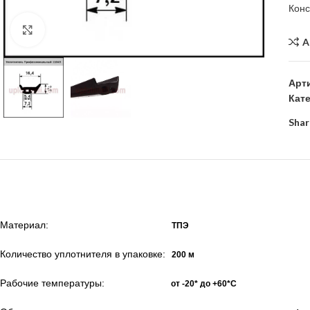
Кон
Click to enlarge
A
Арт
Кат
Shar
Материал:
ТПЭ
Количество уплотнителя в упаковке:
20
0 м
Рабочие температуры:
от -20* до +60*С