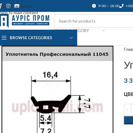
Skip to navigation
9-00 — 18-00
+38
Skip to main content
SELECT CATEGORY
BROWSE CATEGORIES
О нас
Доставка и оплата
Blog
По
Гла
У
3 
ЦВ