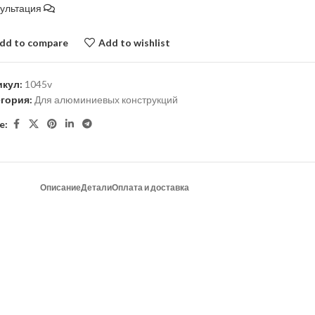
сультация
dd to compare
Add to wishlist
икул:
1045v
егория:
Для алюминиевых конструкций
e:
Описание
Детали
Оплата и доставка