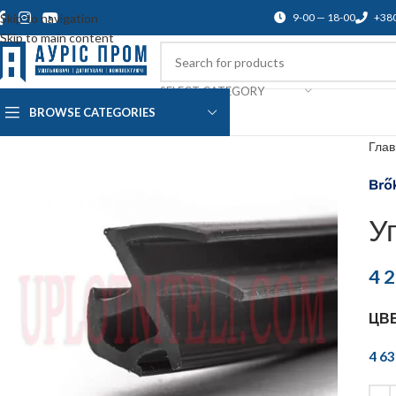
Skip to navigation
9-00 — 18-00
+38
Skip to main content
SELECT CATEGORY
BROWSE CATEGORIES
О нас
Доставка и оплата
Blog
По
Гла
У
4 
ЦВ
4 6