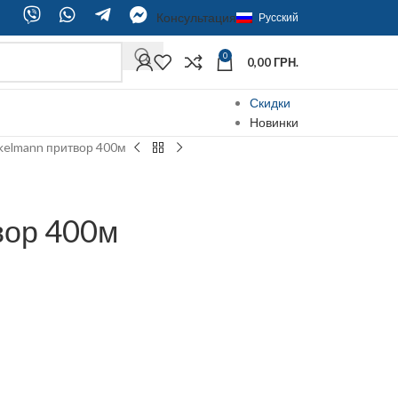
Консультация
Русский
0
0,00
ГРН.
Скидки
Новинки
kelmann притвор 400м
вор 400м