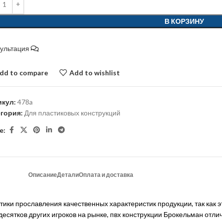
В КОРЗИНУ
сультация
dd to compare
Add to wishlist
икул:
478a
егория:
Для пластиковых конструкций
e:
Описание
Детали
Оплата и доставка
ики прославления качественных характеристик продукции, так как 
десятков других игроков на рынке, пвх конструкции Брокельман от