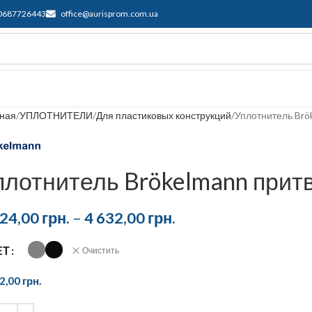
0687726443
office@aurisprom.com.ua
ддержка
F.A.Q.
Контакты
Блог
вная
УПЛОТНИТЕЛИ
Для пластиковых конструкций
Уплотнитель Brö
плотнитель Brökelmann прит
224,00
грн.
–
4 632,00
грн.
ЕТ
Очистить
32,00
грн.