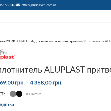
0687726443
office@aurisprom.com.ua
ддержка
F.A.Q.
Контакты
Блог
вная
УПЛОТНИТЕЛИ
Для пластиковых конструкций
Уплотнитель AL
плотнитель ALUPLAST притв
969,00
грн.
–
4 368,00
грн.
ЕТ
Очистить
68,00
грн.