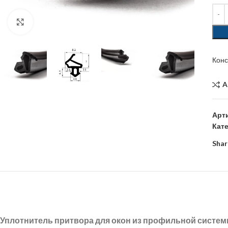
Click to enlarge
Кон
A
Арт
Кат
Shar
Уплотнитель притвора для окон из профильной систе