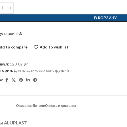
В КОРЗИНУ
сультация
dd to compare
Add to wishlist
икул:
120-02-gr
егория:
Для пластиковых конструкций
e:
Описание
Детали
Оплата и доставка
мы ALUPLAST