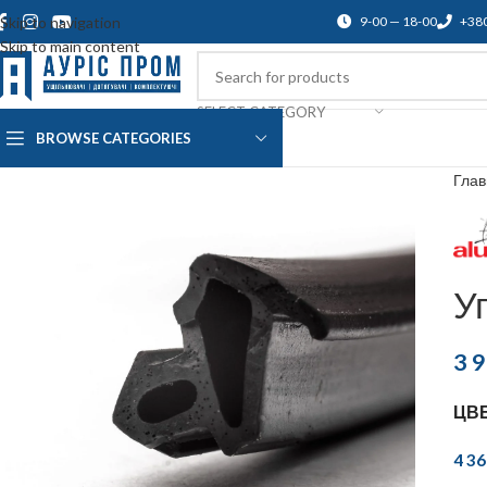
Skip to navigation
9-00 — 18-00
+38
Skip to main content
SELECT CATEGORY
BROWSE CATEGORIES
О нас
Доставка и оплата
Blog
По
Гла
У
3 
ЦВ
4 3