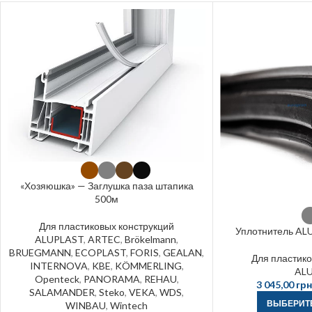
«Хозяюшка» — Заглушка паза штапика
500м
Для пластиковых конструкций
Уплотнитель AL
ALUPLAST
,
ARTEC
,
Brökelmann
,
BRUEGMANN
,
ECOPLAST
,
FORIS
,
GEALAN
,
Для пластико
INTERNOVA
,
KBE
,
KÖMMERLING
,
AL
Openteck
,
PANORAMA
,
REHAU
,
3 045,00
грн
SALAMANDER
,
Steko
,
VEKA
,
WDS
,
ВЫБЕРИТ
WINBAU
,
Wintech