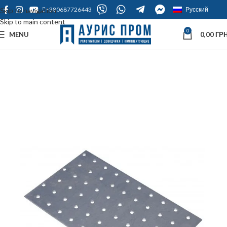
+380687726443
Русский
Skip to navigation
Skip to main content
0
MENU
0,00
ГРН