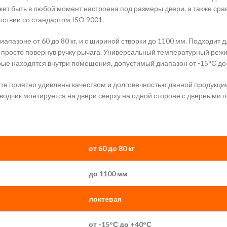
ожет быть в любой момент настроена под размеры двери, а также ср
ствии со стандартом ISO 9001.
апазоне от 60 до 80 кг, и с шириной створки до 1100 мм. Подходит д
 просто повернув ручку рычага. Универсальный температурный режи
орые находятся внутри помещения, допустимый диапазон от -15°С до
удете приятно удивлены качеством и долговечностью данной продук
водчик монтируется на двери сверху на одной стороне с дверными 
от 60 до 80 кг
до 1100 мм
локтевая
от -15°С до +40°С