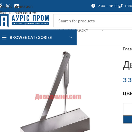
Skip to navigation
9-00 — 18-00
+38
Skip to main content
SELECT CATEGORY
BROWSE CATEGORIES
О нас
Доставка и оплата
Blog
По
Гла
Д
3 
ЦВ