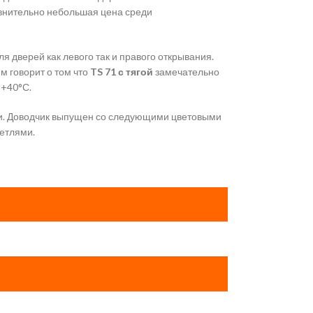
авнительно небольшая цена среди
ля дверей как левого так и правого открывания.
м говорит о том что
TS 71 с тягой
замечательно
 +40°С.
ции. Доводчик выпущен со следующими цветовыми
петлями.