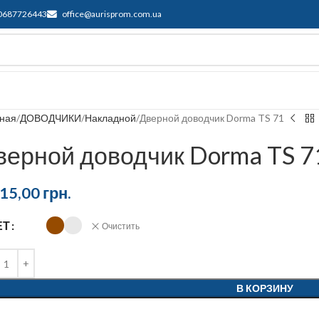
0687726443
office@aurisprom.com.ua
ддержка
F.A.Q.
Контакты
Блог
вная
ДОВОДЧИКИ
Накладной
Дверной доводчик Dorma TS 71
верной доводчик Dorma TS 7
315,00
грн.
ЕТ
Очистить
В КОРЗИНУ