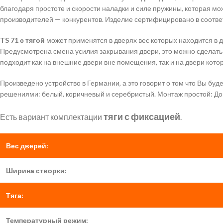
благодаря простоте и скорости наладки и силе пружины, которая м
производителей — конкурентов. Изделие сертифицировано в соответ
TS 71 с тягой
может применятся в дверях вес которых находится в ди
Предусмотрена смена усилия закрывания двери, это можно сделать
подходит как на внешние двери вне помещения, так и на двери кот
Произведено устройство в Германии, а это говорит о том что Вы б
решениями: белый, коричневый и серебристый. Монтаж простой: До
тяги с фиксацией
Есть вариант комплектации
.
Вес дверей:
Ширина створки:
Тяга:
Температурный режим: