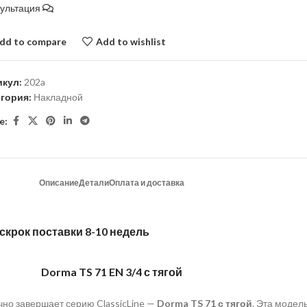
сультация
dd to compare
Add to wishlist
икул:
202a
егория:
Накладной
e:
Описание
Детали
Оплата и доставка
 скрок поставки 8-10 недель
Dorma TS 71 EN 3/4 с тягой
ично завершает серию ClassicLine —
Dorma TS 71 с тягой
. Эта модел