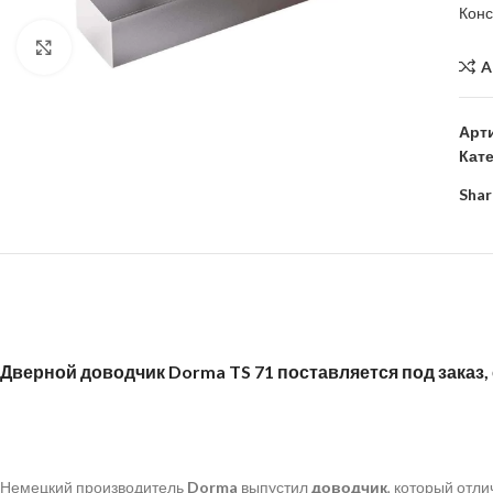
Кон
Click to enlarge
A
Арт
Кат
Shar
Дверной доводчик
Dorma TS 71 поставляется под заказ,
Немецкий производитель
Dorma
выпустил
доводчик
, который отл