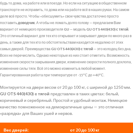
будь то дома, на работе или в поезде. Но если на ситуацию в общественном
транспорте не исправить, то дома или на работе всё в наших руках. На самом
деле всё просто. Чтобы «обесшумить» свои чувства достаточно просто
поставить
доводчик
. А чтобы не ломать долго голову — предлагаем Вам
вариант от немецкого производителя
GU
— модель
GU OTS 440(430) с тягой
.
Это отличный вариант для тех кто открывает и закрывает двери по много раз в
день, а также для тех кто по обстоятельствам находится недалеко от этих
самых дверей. Преимущества
GU OTS 440(430) с тягой
— это колодец без дна.
Всех не перечислить. Однако некоторые из них стоит отметить: Возможность
изменения скорости закрывания двери, изменение скорости полного дохлопа,
изменение силы тяги. Всё это можно изменить в любой момент.
Гарантированная работа при температуре от -15°С до +40°С.
Монтируется на двери весом от 20 до 100 кг, с шириной до 1250 мм.
GU OTS 440(430) с тягой
представлен в таких цветах: белый,
коричневый и серебряный. Простой и удобный монтаж. Немецкое
качество помноженное на демократичные цены — это отличная
«разрядка» для Ваших ушей и нервов.
Вес дверей:
от 20 до 100 кг