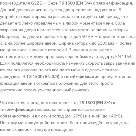
производителя
GEZE — Geze TS 1500 (ЕN 3/4) с тягой+фиксация
.
Данный доводчик используется для крепления над дверью. В
устройстве вмонтированы рычажная тяга и зубчатый привод, что
делает его легко управляемым в любой момент времени. Сила
закрывания двери изменяется в зависимости от ширины створки.
Например на двери ширина которых до 950 мм — применяется сила
3, а на более широкие двери, ширина которых до 1100 мм — более
мощная сила, значение которой 4. Значения данных сил
соответствуют международному европейскому стандарту EN 1154.
Если появляется необходимость изменить скорость закрывания или
конечного дохлопа, то это всё легко можно сделать с самого
доводчика. В
TS 1500 (ЕN 3/4) с тягой+фиксация
предусмотрена
фиксация двери в открытом положении, для этого просто
достаточно повернуть специальный рычажок.
Что касается «погодного фактора» — то
TS 1500 (ЕN 3/4) с
тягой+фиксация
великолепно справится со своими
обязанностями и в лютый холод (до -20°С) и в зной (до +40°С).
Поэтому монтаж устройства может быть произведён на улице, на
входных дверях, и внутри помещения.