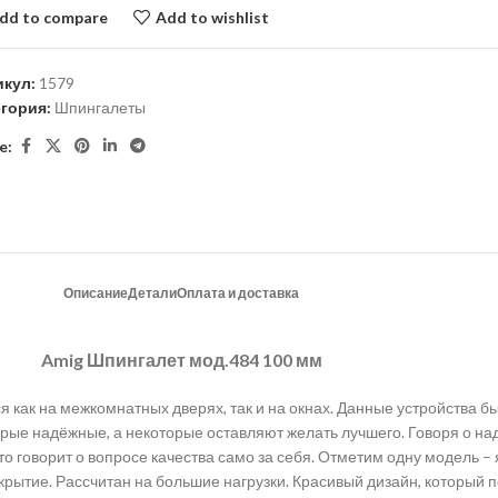
dd to compare
Add to wishlist
икул:
1579
егория:
Шпингалеты
e:
Описание
Детали
Оплата и доставка
Amig Шпингалет мод.484 100 мм
 как на межкомнатных дверях, так и на окнах. Данные устройства б
торые надёжные, а некоторые оставляют желать лучшего. Говоря о н
то говорит о вопросе качества само за себя. Отметим одну модель –
крытие. Рассчитан на большие нагрузки. Красивый дизайн, который п