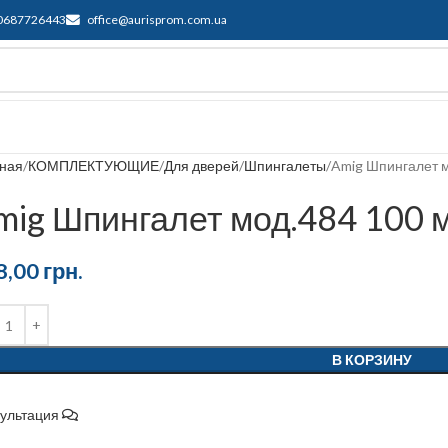
0687726443
office@aurisprom.com.ua
ддержка
F.A.Q.
Контакты
Блог
вная
КОМПЛЕКТУЮЩИЕ
Для дверей
Шпингалеты
Amig Шпингалет 
mig Шпингалет мод.484 100 
8,00
грн.
В КОРЗИНУ
сультация