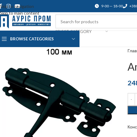
Skip to navigation
9-00 — 18-00
+38
Skip to main content
SELECT CATEGORY
BROWSE CATEGORIES
О нас
Доставка и оплата
Blog
По
Гла
A
24
Кон