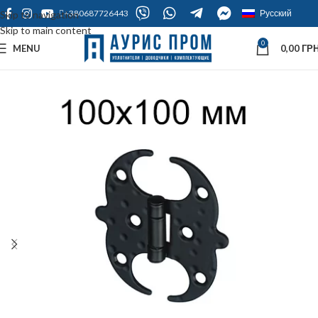
+380687726443
Русский
Skip to navigation
Skip to main content
0
MENU
0,00
ГРН