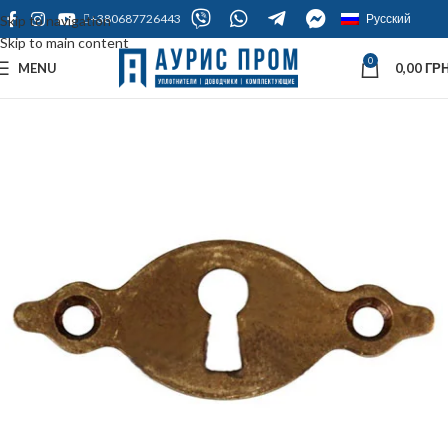
+380687726443
Русский
Skip to navigation
Skip to main content
0
MENU
0,00
ГРН