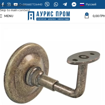
+380687726443
Русский
Skip to navigation
Skip to main content
0
MENU
0,00
ГРН