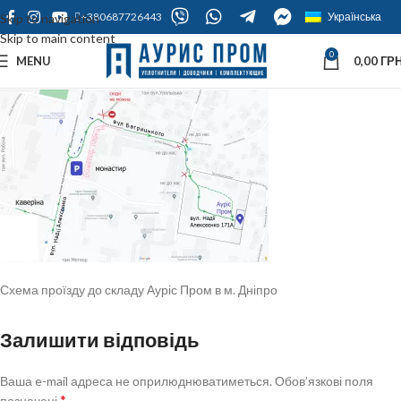
+380687726443
Українська
Skip to navigation
Skip to main content
0
MENU
0,00
ГРН
Схема проїзду до складу Ауріс Пром в м. Дніпро
Залишити відповідь
Ваша e-mail адреса не оприлюднюватиметься.
Обов’язкові поля
*
позначені