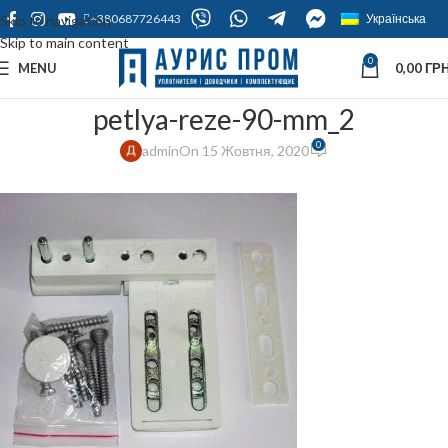
+380687726443
Українська
Skip to navigation
Skip to main content
0
MENU
0,00
ГРН
petlya-reze-90-mm_2
0
admin
On 15 Жовтня, 2020